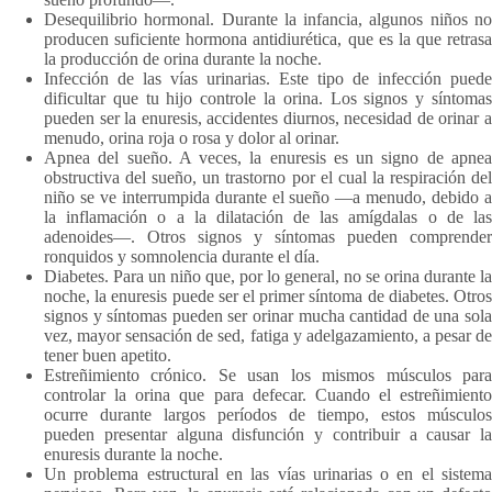
Desequilibrio hormonal. Durante la infancia, algunos niños no
producen suficiente hormona antidiurética, que es la que retrasa
la producción de orina durante la noche.
Infección de las vías urinarias. Este tipo de infección puede
dificultar que tu hijo controle la orina. Los signos y síntomas
pueden ser la enuresis, accidentes diurnos, necesidad de orinar a
menudo, orina roja o rosa y dolor al orinar.
Apnea del sueño. A veces, la enuresis es un signo de apnea
obstructiva del sueño, un trastorno por el cual la respiración del
niño se ve interrumpida durante el sueño —a menudo, debido a
la inflamación o a la dilatación de las amígdalas o de las
adenoides—. Otros signos y síntomas pueden comprender
ronquidos y somnolencia durante el día.
Diabetes. Para un niño que, por lo general, no se orina durante la
noche, la enuresis puede ser el primer síntoma de diabetes. Otros
signos y síntomas pueden ser orinar mucha cantidad de una sola
vez, mayor sensación de sed, fatiga y adelgazamiento, a pesar de
tener buen apetito.
Estreñimiento crónico. Se usan los mismos músculos para
controlar la orina que para defecar. Cuando el estreñimiento
ocurre durante largos períodos de tiempo, estos músculos
pueden presentar alguna disfunción y contribuir a causar la
enuresis durante la noche.
Un problema estructural en las vías urinarias o en el sistema