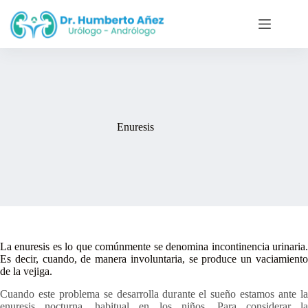
Saltar
al
contenido
Enuresis
La enuresis es lo que comúnmente se denomina incontinencia urinaria.
Es decir, cuando, de manera involuntaria, se produce un vaciamiento
de la vejiga.
Cuando este problema se desarrolla durante el sueño estamos ante la
enuresis nocturna, habitual en los niños. Para considerar la