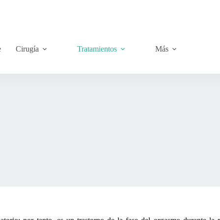
- (591) 61588911
e
Cirugía
Tratamientos
Más