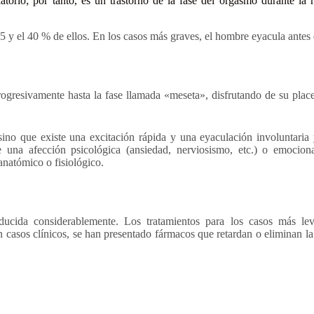
latorio; por tanto, es un trastorno de la fase del orgasmo durante l
5 y el 40 % de ellos. En los casos más graves, el hombre eyacula antes 
ogresivamente hasta la fase llamada «meseta», disfrutando de su plac
ino que existe una excitación rápida y una eyaculación involuntaria
una afección psicológica (ansiedad, nerviosismo, etc.) o emocion
 anatómico o fisiológico.
ucida considerablemente. Los tratamientos para los casos más lev
n casos clínicos, se han presentado fármacos que retardan o eliminan la