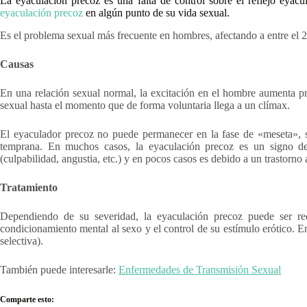
La eyaculación precoz es una falta de control sobre el reflejo eyacu
eyaculación precoz
en algún punto de su vida sexual.
Es el problema sexual más frecuente en hombres, afectando a entre el 2
Causas
En una relación sexual normal, la excitación en el hombre aumenta pr
sexual hasta el momento que de forma voluntaria llega a un clímax.
El eyaculador precoz no puede permanecer en la fase de «meseta», s
temprana. En muchos casos, la eyaculación precoz es un signo de 
(culpabilidad, angustia, etc.) y en pocos casos es debido a un trastorno
Tratamiento
Dependiendo de su severidad, la eyaculación precoz puede ser red
condicionamiento mental al sexo y el control de su estímulo erótico. E
selectiva).
También puede interesarle:
Enfermedades de Transmisión Sexual
Comparte esto: