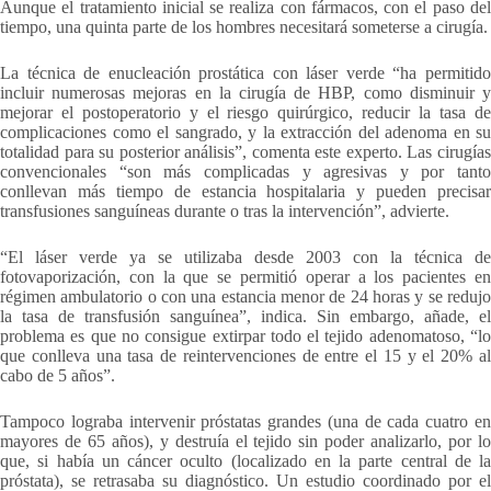
Aunque el tratamiento inicial se realiza con fármacos, con el paso del
tiempo, una quinta parte de los hombres necesitará someterse a cirugía.
La técnica de enucleación prostática con láser verde “ha permitido
incluir numerosas mejoras en la cirugía de HBP, como disminuir y
mejorar el postoperatorio y el riesgo quirúrgico, reducir la tasa de
complicaciones como el sangrado, y la extracción del adenoma en su
totalidad para su posterior análisis”, comenta este experto. Las cirugías
convencionales “son más complicadas y agresivas y por tanto
conllevan más tiempo de estancia hospitalaria y pueden precisar
transfusiones sanguíneas durante o tras la intervención”, advierte.
“El láser verde ya se utilizaba desde 2003 con la técnica de
fotovaporización, con la que se permitió operar a los pacientes en
régimen ambulatorio o con una estancia menor de 24 horas y se redujo
la tasa de transfusión sanguínea”, indica. Sin embargo, añade, el
problema es que no consigue extirpar todo el tejido adenomatoso, “lo
que conlleva una tasa de reintervenciones de entre el 15 y el 20% al
cabo de 5 años”.
Tampoco lograba intervenir próstatas grandes (una de cada cuatro en
mayores de 65 años), y destruía el tejido sin poder analizarlo, por lo
que, si había un cáncer oculto (localizado en la parte central de la
próstata), se retrasaba su diagnóstico. Un estudio coordinado por el